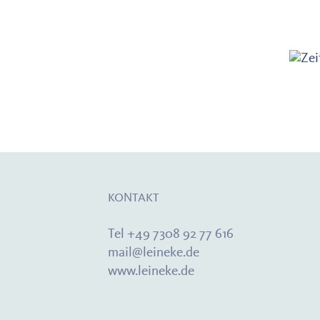
KONTAKT
Tel +49 7308 92 77 616
mail@leineke.de
www.leineke.de