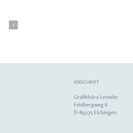
Ähnliche Projekte
ANSCHRIFT
Grafikbüro Leineke
Feldbergweg 6
D-89275 Elchingen