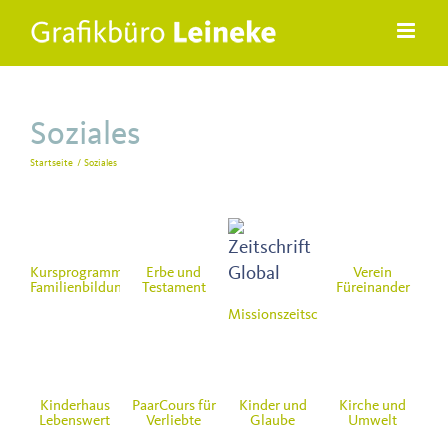
Zum
Inhalt
springen
Soziales
Startseite
Soziales
Kursprogramm
Erbe und
Verein
Familienbildung
Testament
Füreinander
Missionszeitschrift
Kinderhaus
PaarCours für
Kinder und
Kirche und
Lebenswert
Verliebte
Glaube
Umwelt